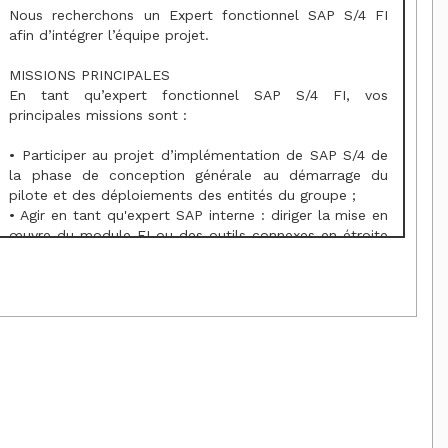
Nous recherchons un Expert fonctionnel SAP S/4 FI
afin d’intégrer l’équipe projet.
MISSIONS PRINCIPALES
En tant qu’expert fonctionnel SAP S/4 FI, vos
principales missions sont :
• Participer au projet d’implémentation de SAP S/4 de
la phase de conception générale au démarrage du
pilote et des déploiements des entités du groupe ;
• Agir en tant qu'expert SAP interne : diriger la mise en
œuvre du module FI ou des outils connexes en étroite
collaboration avec les BPO / KU, les autres équipes
projets (autres domaines fonctionnels, équipes
techniques…) ainsi que l’intégrateur ;
• Supporter les BPO / KU dans la définition des besoins
métiers relatifs à la finance : cadrer, challenger et être
force de proposition quant à la définition des
processus en adéquation avec les best practices et les
capacités de SAP S/4 ;
• Concevoir les solutions fonctionnelles générales et
détaillées ;