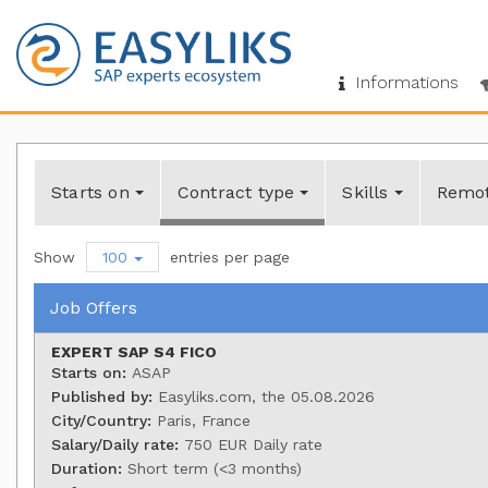
Informations
Starts on
Contract type
Skills
Remo
Show
100
entries per page
Job Offers
EXPERT SAP S4 FICO
Starts on:
ASAP
Published by:
Easyliks.com, the 05.08.2026
City/Country:
Paris, France
Salary/Daily rate:
750 EUR Daily rate
Duration:
Short term (<3 months)