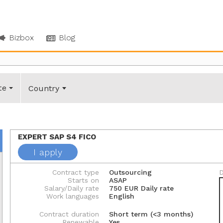
Bizbox
Blog
te
Country
EXPERT SAP S4 FICO
I apply
Contract type
Outsourcing
D
Starts on
ASAP
Salary/Daily rate
750 EUR Daily rate
Work languages
English
Contract duration
Short term (<3 months)
Renewable
Yes