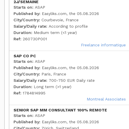
2J/SEMAINE
Starts on:
ASAP
Published by:
Easyliks.com, the 05.08.2026
City/Country:
Courbevoie, France
Salary/Daily rate:
According to profile
Duration:
Medium term (<1 year)
Ref:
260730P001
Freelance informatique
SAP CO PC
Starts on:
ASAP
Published by:
Easyliks.com, the 05.08.2026
City/Country:
Paris, France
Salary/Daily rate:
700-750 EUR Daily rate
Duration:
Long term (>1 year)
Ref:
1784814995
Montreal Associates
SENIOR SAP MM CONSULTANT 100% REMOTE
Starts on:
ASAP
Published by:
Easyliks.com, the 05.08.2026
City/Country:
Zürich, Switzerland