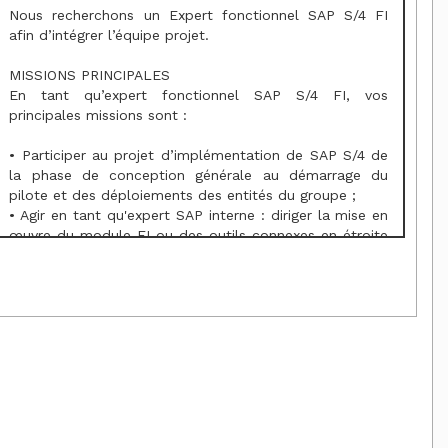
Nous recherchons un Expert fonctionnel SAP S/4 FI
afin d’intégrer l’équipe projet.
MISSIONS PRINCIPALES
En tant qu’expert fonctionnel SAP S/4 FI, vos
principales missions sont :
• Participer au projet d’implémentation de SAP S/4 de
la phase de conception générale au démarrage du
pilote et des déploiements des entités du groupe ;
• Agir en tant qu'expert SAP interne : diriger la mise en
œuvre du module FI ou des outils connexes en étroite
collaboration avec les BPO / KU, les autres équipes
projets (autres domaines fonctionnels, équipes
techniques…) ainsi que l’intégrateur ;
• Supporter les BPO / KU dans la définition des besoins
métiers relatifs à la finance : cadrer, challenger et être
force de proposition quant à la définition des
processus en adéquation avec les best practices et les
capacités de SAP S/4 ;
• Concevoir les solutions fonctionnelles générales et
détaillées ;