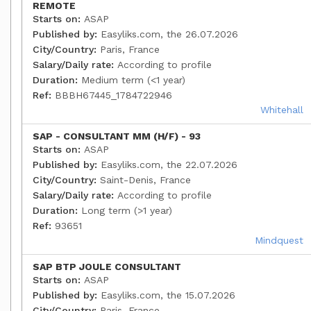
REMOTE
Starts on:
ASAP
Published by:
Easyliks.com, the 26.07.2026
City/Country:
Paris, France
Salary/Daily rate:
According to profile
Duration:
Medium term (<1 year)
Ref:
BBBH67445_1784722946
Whitehall
SAP - CONSULTANT MM (H/F) - 93
Starts on:
ASAP
Published by:
Easyliks.com, the 22.07.2026
City/Country:
Saint-Denis, France
Salary/Daily rate:
According to profile
Duration:
Long term (>1 year)
Ref:
93651
Mindquest
SAP BTP JOULE CONSULTANT
Starts on:
ASAP
Published by:
Easyliks.com, the 15.07.2026
City/Country:
Paris, France