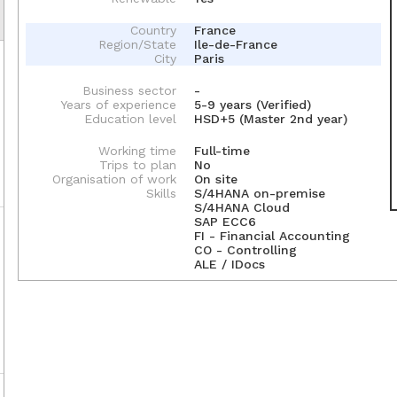
Country
France
Region/State
Ile-de-France
City
Paris
Business sector
-
Years of experience
5-9 years (Verified)
Education level
HSD+5 (Master 2nd year)
Working time
Full-time
Trips to plan
No
Organisation of work
On site
Skills
S/4HANA on-premise
S/4HANA Cloud
SAP ECC6
FI - Financial Accounting
CO - Controlling
ALE / IDocs