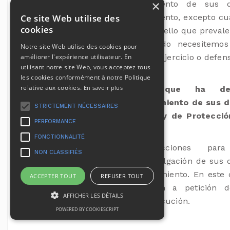
×
Puede oponerse al tratamiento de sus d
Ce site Web utilise des
personales en cualquier momento, excepto c
cookies
existan motivos legítimos para ello que preval
sobre sus intereses o cuando necesitemos
Notre site Web utilise des cookies pour
améliorer l'expérience utilisateur. En
datos para el reconocimiento, ejercicio o defen
utilisant notre site Web, vous acceptez tous
reclamaciones legales.
les cookies conformément à notre Politique
relative aux cookies.
En savoir plus
9.8 Persona fallecida que ha de
instrucciones sobre el tratamiento de sus 
STRICTEMENT NÉCESSAIRES
personales (art. 85 de la Ley de Protecci
PERFORMANCE
Datos modificada)
FONCTIONNALITÉ
Puede establecer instrucciones par
NON CLASSIFIÉS
conservación, supresión y divulgación de sus 
personales en caso de fallecimiento. En este 
ACCEPTER TOUT
REFUSER TOUT
estas directivas se aplicarán a petición 
AFFICHER LES DÉTAILS
persona responsable de su ejecución.
POWERED BY COOKIESCRIPT